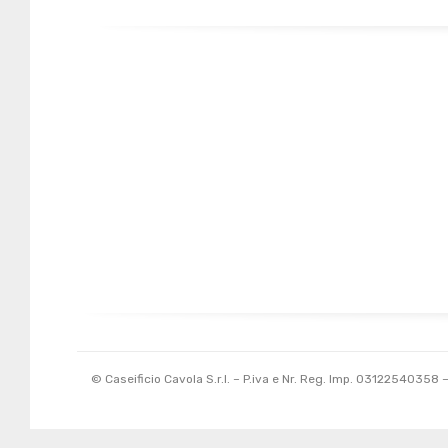
A 900 metri sull’Appennino Reggiano: aria pura, prati
ricchi e un territorio unico che regala un Parmigiano d
montagna unico e inimitabile.
© Caseificio Cavola S.r.l. – P.iva e Nr. Reg. Imp. 03122540358