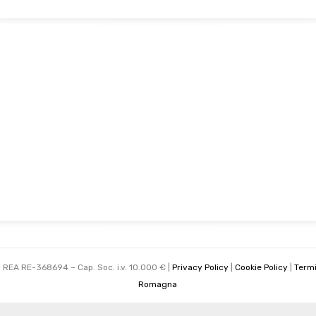
Solo foraggi naturali, niente chimica nei campi e
i
massimo rispetto per gli animali: così nasce un latte
eccellente, base di una qualità assoluta.
 – REA RE-368694 – Cap. Soc. i.v. 10.000 € |
Privacy Policy
|
Cookie Policy
|
Termi
Romagna