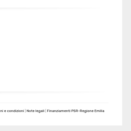
Caseificio Cavola 993
unisce quasi un secolo di
esperienza a uno stabilimento moderno che controlla
ogni fase, dalla produzione al confezionamento.
ni e condizioni
|
Note legali
|
Finanziamenti PSR-Regione Emilia